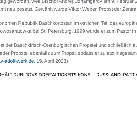
ig geworden, weil Bischof Andrej Dzhamgarov am 9. Februar 2
Amt neu besetzt. Gewählt wurde Viktor Weber, Propst der Zentra
tonomen Republik Baschkortostan im östlichen Teil des europä
osaratowka bei St. Petersburg. 1999 wurde er zum Pastor in se
st der Baschkirisch-Orenburgischen Propstei und schließlich a
er Propstei ebenfalls zum Propst, sodass er zuletzt insgesamt d
v-adolf-werk.de,
19. April 2023)
HÄLT RUBLJOVS DREIFALTIGKEITSIKONE
RUSSLAND: PATRI