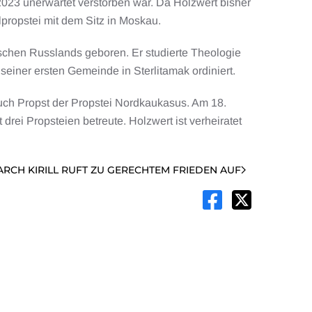
023 unerwartet verstorben war. Da Holzwert bisher
lpropstei mit dem Sitz in Moskau.
ischen Russlands geboren. Er studierte Theologie
iner ersten Gemeinde in Sterlitamak ordiniert.
uch Propst der Propstei Nordkaukasus. Am 18.
rei Propsteien betreute. Holzwert ist verheiratet
ARCH KIRILL RUFT ZU GERECHTEM FRIEDEN AUF