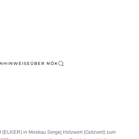
EN
HINWEISE
ÜBER NÖK
d (ELKER) in Moskau Sergej Holzwert (Golzvert) zum