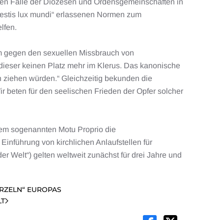
deten Fälle der Diözesen und Ordensgemeinschaften in
 estis lux mundi“ erlassenen Normen zum
lfen.
 um gegen den sexuellen Missbrauch von
dieser keinen Platz mehr im Klerus. Das kanonische
h ziehen würden.“ Gleichzeitig bekunden die
ir beten für den seelischen Frieden der Opfer solcher
inem sogenannten Motu Proprio die
Einführung von kirchlichen Anlaufstellen für
er Welt“) gelten weltweit zunächst für drei Jahre und
URZELN“ EUROPAS
LT