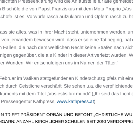
tlichten Presseerklärung wird die Anlaufstelle für alle gemel
n Bischöfe die von Papst Franziskus mit dem Motu Proprio „Vos
chöfe ist es, Vorwürfe rasch aufzuklären und Opfern rasch zu he
dass sie alles, was in ihrer Macht steht, unternehmen werden,
 von jemandem bewiesen wird, dass er so eine Tat beging, hat 
n Fällen, die nach dem weltlichen Recht keine Strafen nach sic
nigen gegenüber, die als Kinder in dieser Art verletzt wurden. W
der Wunden: Wir entschuldigen uns im Namen der Täter.“
 Februar im Vatikan stattgefundenen Kinderschutzgipfels mit e
urch Geistliche verschärft. Sie sehen u.a. die verpflichtende 
ments mit dem Titel „Vos estis lux mundi“ („Ihr seid das Licht d
he Presseagentur Kathpress,
www.kathpress.at
)
ON TRIFFT PRÄSIDENT ORBÁN UND BETONT „CHRISTLICHE W
NGARN: ANZAHL KIRCHLICHER SCHULEN SEIT 2010 VERDOPPE