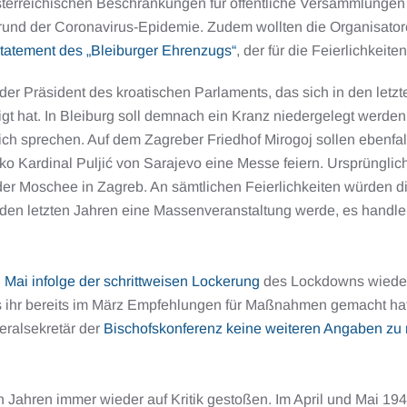
sterreichischen Beschränkungen für öffentliche Versammlungen 
und der Coronavirus-Epidemie. Zudem wollten die Organisator
tatement des „Bleiburger Ehrenzugs“
, der für die Feierlichkeiten
 der Präsident des kroatischen Parlaments, das sich in den letz
ligt hat. In Bleiburg soll demnach ein Kranz niedergelegt werden 
ich sprechen. Auf dem Zagreber Friedhof Mirogoj sollen ebenfal
o Kardinal Puljić von Sarajevo eine Messe feiern. Ursprünglich 
 der Moschee in Zagreb. An sämtlichen Feierlichkeiten würde
in den letzten Jahren eine Massenveranstaltung werde, es han
 Mai infolge der schrittweisen Lockerung
des Lockdowns wieder e
das ihr bereits im März Empfehlungen für Maßnahmen gemacht ha
eralsekretär der
Bischofskonferenz keine weiteren Angaben zu
tzten Jahren immer wieder auf Kritik gestoßen. Im April und Ma