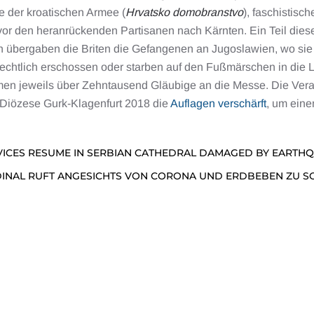
e der kroatischen Armee (
Hrvatsko domobranstvo
), faschistisc
t vor den heranrückenden Partisanen nach Kärnten. Ein Teil die
ngen übergaben die Briten die Gefangenen an Jugoslawien, wo 
rechtlich erschossen oder starben auf den Fußmärschen in die 
men jeweils über Zehntausend Gläubige an die Messe. Die Vera
 Diözese Gurk-Klagenfurt 2018 die
Auflagen verschärft
, um eine
VICES RESUME IN SERBIAN CATHEDRAL DAMAGED BY EARTHQ
DINAL RUFT ANGESICHTS VON CORONA UND ERDBEBEN ZU SO