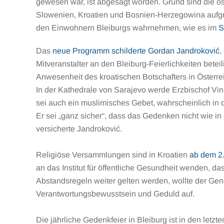
gewesen war, ist abgesagt worden. Grund sind die ö
Slowenien, Kroatien und Bosnien-Herzegowina aufgr
den Einwohnern Bleiburgs wahrnehmen, wie es im
S
Das
neue Programm schilderte Gordan Jandroković
,
Mitveranstalter an den Bleiburg-Feierlichkeiten betei
Anwesenheit des kroatischen Botschafters in Österre
In der Kathedrale von Sarajevo werde Erzbischof Vink
sei auch ein muslimisches Gebet, wahrscheinlich in
Er sei „ganz sicher“, dass das Gedenken nicht wie 
versicherte Jandroković.
Religiöse Versammlungen sind in Kroatien
ab dem 2.
an das Institut für öffentliche Gesundheit wenden, 
Abstandsregeln weiter gelten werden, wollte der Gen
Verantwortungsbewusstsein und Geduld auf.
Die jährliche Gedenkfeier in Bleiburg ist in den le