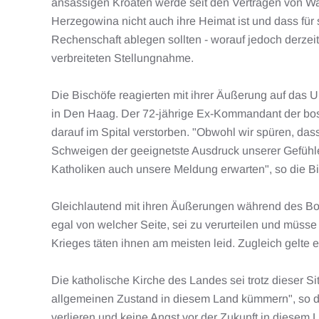
ansässigen Kroaten werde seit den Verträgen von Wa
Herzegowina nicht auch ihre Heimat ist und dass für 
Rechenschaft ablegen sollten - worauf jedoch derzei
verbreiteten Stellungnahme.
Die Bischöfe reagierten mit ihrer Äußerung auf das U
in Den Haag. Der 72-jährige Ex-Kommandant der bosn
darauf im Spital verstorben. "Obwohl wir spüren, d
Schweigen der geeignetste Ausdruck unserer Gefühle 
Katholiken auch unsere Meldung erwarten", so die Bi
Gleichlautend mit ihren Äußerungen während des Bosn
egal von welcher Seite, sei zu verurteilen und müs
Krieges täten ihnen am meisten leid. Zugleich gelte 
Die katholische Kirche des Landes sei trotz dieser S
allgemeinen Zustand in diesem Land kümmern", so die
verlieren und keine Angst vor der Zukunft in diesem