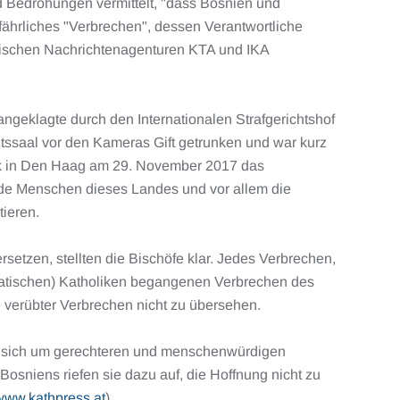
d Bedrohungen vermittelt, "dass Bosnien und
efährliches "Verbrechen", dessen Verantwortliche
holischen Nachrichtenagenturen KTA und IKA
angeklagte durch den Internationalen Strafgerichtshof
ssaal vor den Kameras Gift getrunken und war kurz
jak in Den Haag am 29. November 2017 das
ende Menschen dieses Landes und vor allem die
tieren.
etzen, stellten die Bischöfe klar. Jedes Verbrechen,
roatischen) Katholiken begangenen Verbrechen des
e verübter Verbrechen nicht zu übersehen.
 die sich um gerechteren und menschenwürdigen
osniens riefen sie dazu auf, die Hoffnung nicht zu
www.kathpress.at
)