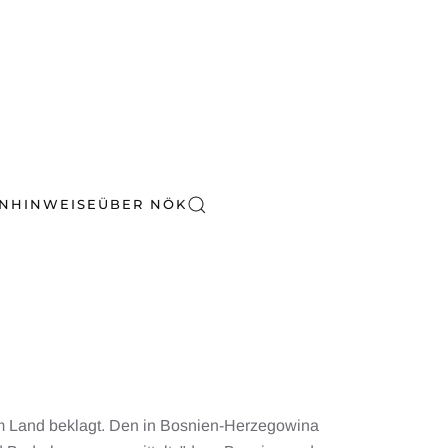
EN
HINWEISE
ÜBER NÖK
m Land beklagt. Den in Bosnien-Herzegowina