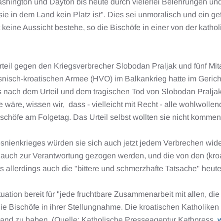
shington und Dayton bis heute durch vielerlei Belehrungen un
sie in dem Land kein Platz ist". Dies sei unmoralisch und ein g
t keine Aussicht bestehe, so die Bischöfe in einer von der kat
rteil gegen den Kriegsverbrecher Slobodan Praljak und fünf Mit
isch-kroatischen Armee (HVO) im Balkankrieg hatte im Gericht
ass nach dem Urteil und dem tragischen Tod von Slobodan Pral
wäre, wissen wir, dass - vielleicht mit Recht - alle wohlwoll
schöfe am Folgetag. Das Urteil selbst wollten sie nicht kommen
ienkrieges würden sie sich auch jetzt jedem Verbrechen widers
se auch zur Verantwortung gezogen werden, und die von den (k
es allerdings auch die "bittere und schmerzhafte Tatsache" heut
ituation bereit für "jede fruchtbare Zusammenarbeit mit allen,
 Bischöfe in ihrer Stellungnahme. Die kroatischen Katholiken B
 Land zu haben. (Quelle: Katholische Presseagentur Kathpress,