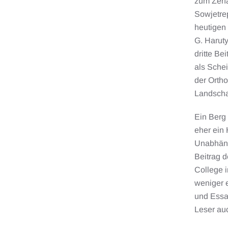
zum Zerf
Sowjetrep
heutigen
G. Haruty
dritte Be
als Schei
der Ortho
Landscha
Ein Berg 
eher ein 
Unabhäng
Beitrag d
College i
weniger e
und Essa
Leser auc