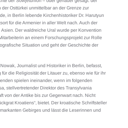
chte der Sowjetunion – oder genauer gesagt: der
der Osttürkei unmittelbar an der Grenze zur
 in Berlin lebende Kirchenhistoriker Dr. Harutyun
ort für die Armenier in aller Welt nach. Auch der
nd Asien. Der waldreiche Ural wurde per Konvention
 Mitarbeiterin an einem Forschungsprojekt zur Rolle
eografische Situation und geht der Geschichte der
owak, Journalist und Historiker in Berlin, befasst,
 die Religiosität der Litauer zu, ebenso wie für ihr
enden spielen ineinander, wenn im folgenden
a, stellvertretender Direktor des Transylvania
ft von der Antike bis zur Gegenwart nach. Nicht
kgrat Kroatiens“, bietet. Der kroatische Schriftsteller
 markanten Gebirges und lässt die Leserinnen und