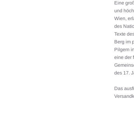
Eine groß
und höchs
Wien, erl
des Natio
Texte des
Berg im 
Pilgern i
eine der 
Gemeinsc
des 17. J
Das ausfü
Versandk