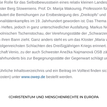
e Rolle für das Selbstbewusstsein eines relativ kleinen Landes 
ter Berg Sloweniens. Prof. Dr. Marija Wakounig, Professorin fü
äutert die Bemühungen zur Erstbesteigung des „Dreikopfs“ und 
nalitätenkampfes im 19. Jahrhundert geworden ist. Das Thema „n
 Heftes, jedoch in ganz unterschiedlicher Ausfaltung. Markus 
polnischen Tschenstochau, der Verehrungsstätte der „Schwarzen
n ihren Bann zieht. Ganz anders steht es um das Kloster „Mari
folgenreichsten Schlachten des Dreißigjährigen Kriegs erinnert
haft Venio, zu der auch Schwester Anežka Najmanová OSB zählt
ahrhunderts bis zur Begegnungsstätte der Gegenwart schlägt un
hrliche Inhaltsverzeichnis und ein Beitrag im Volltext finden si
osten) unter
www.owep.de
bestellt werden.
CHRISTENTUM UND MENSCHENRECHTE IN EUROPA