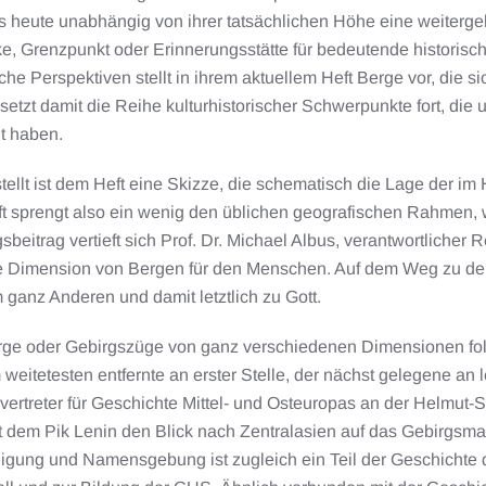
 heute unabhängig von ihrer tatsächlichen Höhe eine weitergeh
, Grenzpunkt oder Erinnerungsstätte für bedeutende historis
he Perspektiven stellt in ihrem aktuellem Heft Berge vor, die 
setzt damit die Reihe kulturhistorischer Schwerpunkte fort, di
t haben.
ellt ist dem Heft eine Skizze, die schematisch die Lage der im
t sprengt also ein wenig den üblichen geografischen Rahmen, w
sbeitrag vertieft sich Prof. Dr. Michael Albus, verantwortlicher 
le Dimension von Bergen für den Menschen. Auf dem Weg zu den 
ganz Anderen und damit letztlich zu Gott.
ge oder Gebirgszüge von ganz verschiedenen Dimensionen folge
weitetesten entfernte an erster Stelle, der nächst gelegene an let
vertreter für Geschichte Mittel- und Osteuropas an der Helmut
it dem Pik Lenin den Blick nach Zentralasien auf das Gebirgsm
eigung und Namensgebung ist zugleich ein Teil der Geschichte 