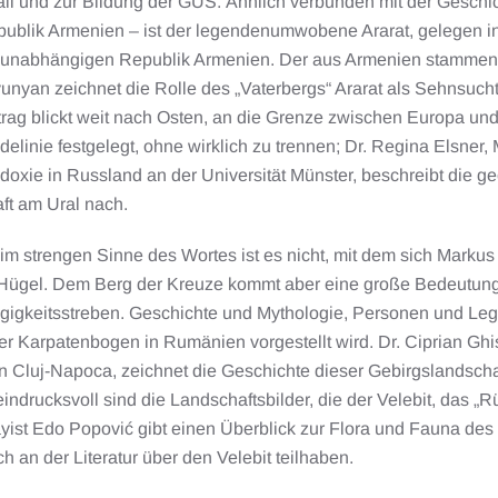
all und zur Bildung der GUS. Ähnlich verbunden mit der Geschi
ublik Armenien – ist der legendenumwobene Ararat, gelegen in 
 unabhängigen Republik Armenien. Der aus Armenien stammende,
unyan zeichnet die Rolle des „Vaterbergs“ Ararat als Sehnsuchts
itrag blickt weit nach Osten, an die Grenze zwischen Europa u
delinie festgelegt, ohne wirklich zu trennen; Dr. Regina Elsner,
doxie in Russland an der Universität Münster, beschreibt die g
ft am Ural nach.
im strengen Sinne des Wortes ist es nicht, mit dem sich Markus N
Hügel. Dem Berg der Kreuze kommt aber eine große Bedeutung für
igkeitsstreben. Geschichte und Mythologie, Personen und Leg
er Karpatenbogen in Rumänien vorgestellt wird. Dr. Ciprian Ghis
n Cluj-Napoca, zeichnet die Geschichte dieser Gebirgslandscha
indrucksvoll sind die Landschaftsbilder, die der Velebit, das „Rüc
yist Edo Popović gibt einen Überblick zur Flora und Fauna des
h an der Literatur über den Velebit teilhaben.