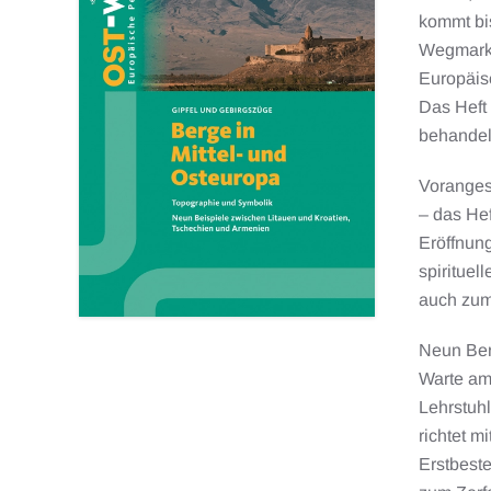
kommt bis
Wegmarke
Europäisc
Das Heft 
behandel
Vorangest
– das Hef
Eröffnung
spirituel
auch zum 
Neun Ber
Warte am 
Lehrstuhl
richtet m
Erstbest