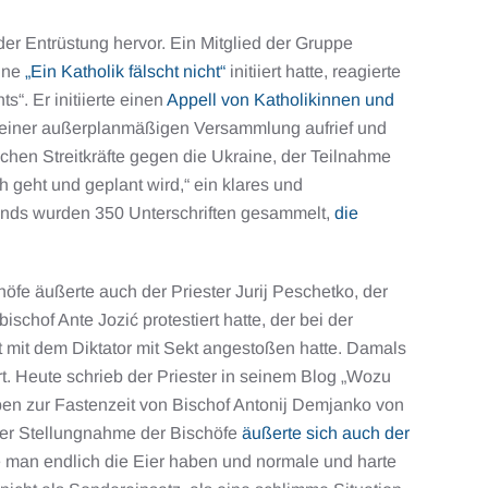
der Entrüstung hervor. Ein Mitglied der Gruppe
agne
„Ein Katholik fälscht nicht“
initiiert hatte, reagierte
“. Er initiierte einen
Appell von Katholikinnen und
u einer außerplanmäßigen Versammlung aufrief und
schen Streitkräfte gegen die Ukraine, der Teilnahme
 geht und geplant wird,“ ein klares und
Abends wurden 350 Unterschriften gesammelt,
die
fe äußerte auch der Priester Jurij Peschetko, der
chof Ante Jozić protestiert hatte, der bei der
mit dem Diktator mit Sekt angestoßen hatte. Damals
ert. Heute schrieb der Priester in seinem Blog „Wozu
en zur Fastenzeit von Bischof Antonij Demjanko von
 der Stellungnahme der Bischöfe
äußerte sich auch der
e man endlich die Eier haben und normale und harte