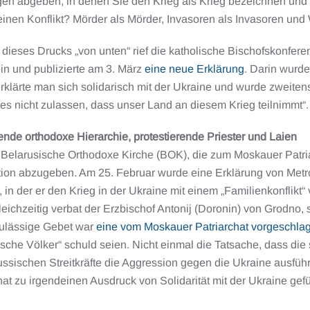
en abgeben, in denen Sie den Krieg als Krieg bezeichnen und n
 einen Konflikt? Mörder als Mörder, Invasoren als Invasoren u
dieses Drucks „von unten“ rief die katholische Bischofskonferen
in und publizierte am 3. März
eine neue Erklärung
. Darin wurde
rklärte man sich solidarisch mit der Ukraine und wurde zweitens 
es nicht zulassen, dass unser Land an diesem Krieg teilnimmt“.
nde orthodoxe Hierarchie, protestierende Priester und Laien
Belarusische Orthodoxe Kirche (BOK), die zum Moskauer Patriarc
ation abzugeben. Am 25. Februar wurde eine Erklärung von Met
t, in der er den Krieg in der Ukraine mit einem „Familienkonfli
Gleichzeitig verbat der Erzbischof Antonij (Doronin) von Grodno,
zulässige Gebet war
eine vom Moskauer Patriarchat vorgeschla
sche Völker“ schuld seien. Nicht einmal die Tatsache, dass die
ussischen Streitkräfte die Aggression gegen die Ukraine ausfüh
at zu irgendeinen Ausdruck von Solidarität mit der Ukraine gef