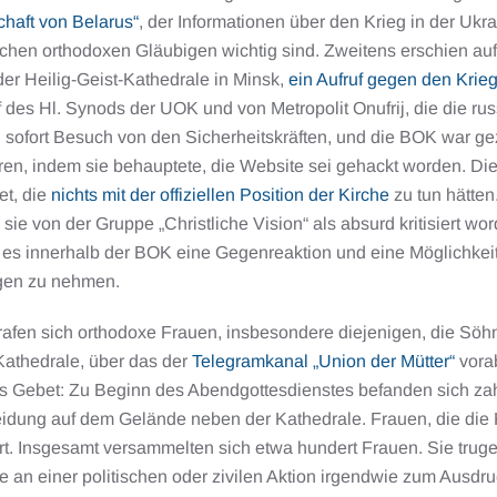
haft von Belarus“
, der Informationen über den Krieg in der Ukr
chen orthodoxen Gläubigen wichtig sind. Zweitens erschien auf
er Heilig-Geist-Kathedrale in Minsk,
ein Aufruf gegen den Krie
f des Hl. Synods der UOK und von Metropolit Onufrij, die die rus
 sofort Besuch von den Sicherheitskräften, und die BOK war ge
ren, indem sie behauptete, die Website sei gehackt worden. Di
et, die
nichts mit der offiziellen Position der Kirche
zu tun hätten
ie von der Gruppe „Christliche Vision“ als absurd kritisiert wo
 es innerhalb der BOK eine Gegenreaktion und eine Möglichkeit gi
gen zu nehmen.
trafen sich orthodoxe Frauen, insbesondere diejenigen, die Söh
Kathedrale, über das der
Telegramkanal „Union der Mütter“
vorab
es Gebet: Zu Beginn des Abendgottesdienstes befanden sich zahl
leidung auf dem Gelände neben der Kathedrale. Frauen, die die 
ert. Insgesamt versammelten sich etwa hundert Frauen. Sie trug
 an einer politischen oder zivilen Aktion irgendwie zum Ausdr