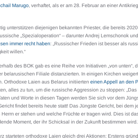
chail Marugo
, verhaftet, als er am 28. Februar an einer Antikri
tig unterstützen diejenigen bekannten Priester, die bereits 2020
 russische „Spezialoperation“ – darunter Andrej Lemschonok un
sen immer recht haben
: „Russischer Frieden ist besser als ru
keit willen.“
rhalb des BOK gab es eine Reihe von Initiativen „von unten“, d
r belarusischen Filiale distanzierten. In einigen Kirchen weige
 Orthodoxe Laien aus Belarus initiierten
einen Appell an den P
ten, alles zu tun, um die russische Aggression zu stoppen: „Das
 Taten und Worte in diesen Tagen werden Sie sich vor dem Jüngs
ericht findet bereits heute statt! Das Jüngste Gericht, bei dem j
 Herrn er stehen und welche Früchte er tragen wird. Dies ist da
ende Moment, der ihr Schicksal in der Zukunft bestimmen wird.
z starteten orthodoxe Laien gleich drei Aktionen: Erstens grü