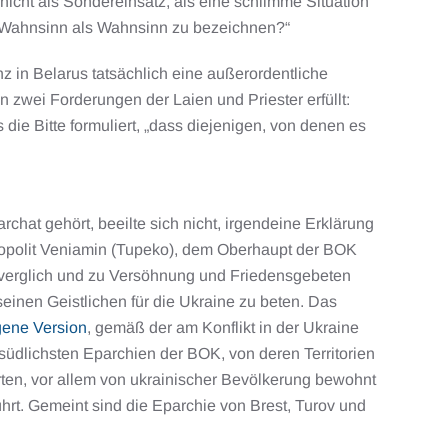
icht als Sondereinsatz, als eine schlimme Situation
nd Wahnsinn als Wahnsinn zu bezeichnen?“
z in Belarus tatsächlich eine außerordentliche
n zwei Forderungen der Laien und Priester erfüllt:
die Bitte formuliert, „dass diejenigen, von denen es
hat gehört, beeilte sich nicht, irgendeine Erklärung
ropolit Veniamin (Tupeko), dem Oberhaupt der BOK
kt“ verglich und zu Versöhnung und Friedensgebeten
 seinen Geistlichen für die Ukraine zu beten. Das
gene Version
, gemäß der am Konflikt in der Ukraine
 südlichsten Eparchien der BOK, von deren Territorien
rten, vor allem von ukrainischer Bevölkerung bewohnt
ührt. Gemeint sind die Eparchie von Brest, Turov und