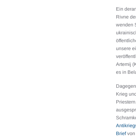
Ein dera
Rivne de
wenden S
ukrainisc
öffentlic
unsere ei
veröffent
Artemij 
es in Bel
Dagegen 
Krieg un
Priestern
ausgespro
Schramko,
Antikrieg
Brief
von 