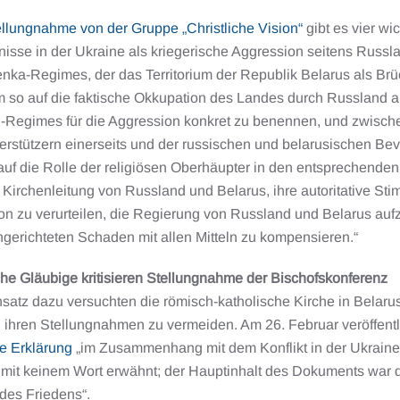
ellungnahme von der Gruppe „Christliche Vision“
gibt es vier wi
sse in der Ukraine als kriegerische Aggression seitens Russla
nka-Regimes, der das Territorium der Republik Belarus als Brü
 um so auf die faktische Okkupation des Landes durch Russland
n-Regimes für die Aggression konkret zu benennen, und zwisc
erstützern einerseits und der russischen und belarusischen Bev
uf die Rolle der religiösen Oberhäupter in den entsprechenden
e Kirchenleitung von Russland und Belarus, ihre autoritative St
n zu verurteilen, die Regierung von Russland und Belarus aufzu
ngerichteten Schaden mit allen Mitteln zu kompensieren.“
che Gläubige kritisieren Stellungnahme der Bischofskonferenz
satz dazu versuchten die römisch-katholische Kirche in Belaru
 ihren Stellungnahmen zu vermeiden. Am 26. Februar veröffentl
ze Erklärung
„im Zusammenhang mit dem Konflikt in der Ukraine“
“ mit keinem Wort erwähnt; der Hauptinhalt des Dokuments war 
 des Friedens“.