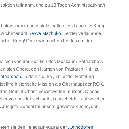
egsaktion teilnahm, und zu 13 Tagen Administrativhaft
 Lukaschenka unterstützt hatten, jetzt auch im Krieg
d Archimandrit
Savva Mazhuko
. Letzter verkündete,
ssischer Krieg! Doch wir machen beides um der
ie sich von der Position des Moskauer Patriarchats
rten sich Chöre, den Namen von Patriarch Kirill zu
atriarchen
, in dem sie ihn „mit letzter Hoffnung“
 ist Ihre historische Mission als Oberhaupt der ROK.
ten Gericht Christi verantworten müssen. Dieses
eder von uns für sich selbst entscheidet, auf welcher
s Jüngste Gericht für unsere gesamte Kirche, der
“
ndeten sie den Telegram-Kanal der
„Orthodoxen