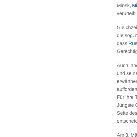
Minsk,
Mi
verurteilt.
Gleichzei
die sog.
dass
Rus
Gerechtig
Auch inne
und seine
erwähnen.
aufforder
Für Ihre
Jüngste G
Seite des
entscheid
Am 3. Mär