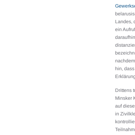
Gewerksc
belarusis
Landes, d
ein Aufru
daraufhin
distanzie
bezeichn
nachdem s
hin, dass
Erklärun
Drittens 
Minsker 
auf dies
in Zivilk
kontrolli
Teilnahme