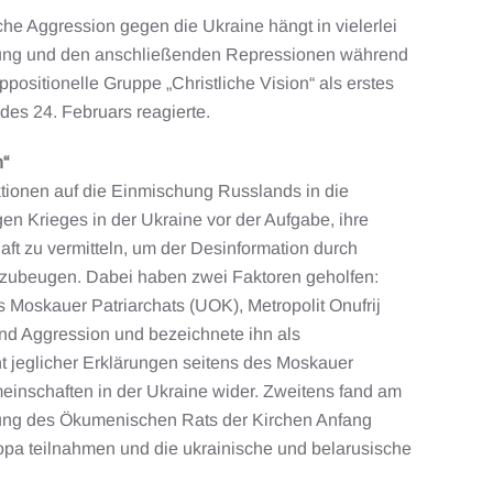
he Aggression gegen die Ukraine hängt in vielerlei
ung und den anschließenden Repressionen während
ositionelle Gruppe „Christliche Vision“ als erstes
des 24. Februars reagierte.
n“
ionen auf die Einmischung Russlands in die
gen Krieges in der Ukraine vor der Aufgabe, ihre
ft zu vermitteln, um der Desinformation durch
rzubeugen. Dabei haben zwei Faktoren geholfen:
s Moskauer Patriarchats (UOK), Metropolit Onufrij
 und Aggression und bezeichnete ihn als
t jeglicher Erklärungen seitens des Moskauer
einschaften in der Ukraine wider. Zweitens fand am
lung des Ökumenischen Rats der Kirchen Anfang
ropa teilnahmen und die ukrainische und belarusische