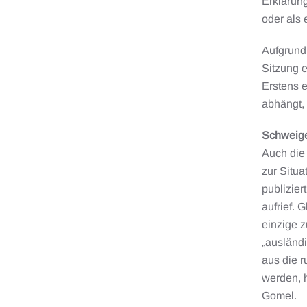
Erklärung
oder als
Aufgrund 
Sitzung e
Erstens e
abhängt, 
Schweige
Auch die 
zur Situ
publizier
aufrief. 
einzige 
„ausländi
aus die r
werden, h
Gomel.