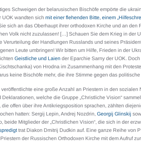
rtiges Schweigen der belarusischen Bischöfe empörte die ukrai
r UOK wandten sich
mit einer flehenden Bitte, einem „Hilfeschre
ie sich an das Oberhaupt ihrer orthodoxen Kirche und an den 
hen Volk nicht zuzulassen! […] Schauen Sie dem Krieg in der Uk
he Verurteilung der Handlungen Russlands und seines Präsidente
genen Leute umbringen! Wir bitten um Hilfe, Frieden in der Ukr
lichten
Geistliche und Laien
der Eparchie Sarny der UOK. Doch 
(Kischtschanka) von Hrodna im Zusammenhang mit den Protesten
arus keine Bischöfe mehr, die ihre Stimme gegen das politisch
veröffentlichte eine große Anzahl an Priestern in den soziale
d Deklarationen, welche die Gruppe „Christliche Vision“ samme
, die offen über ihre Antikriegsposition sprachen, zählten dieje
chen hatten: Sergij Lepin, Andrej Nozdrin,
Georgij Glinskij
sowi
 beide Mitglieder der „Christlichen Vision“, die sich in der er
spredigt
trat Diakon Dmitrij Dudkin auf. Eine ganze Reihe von 
Priestern der Russischen Orthodoxen Kirche mit dem Aufruf zu