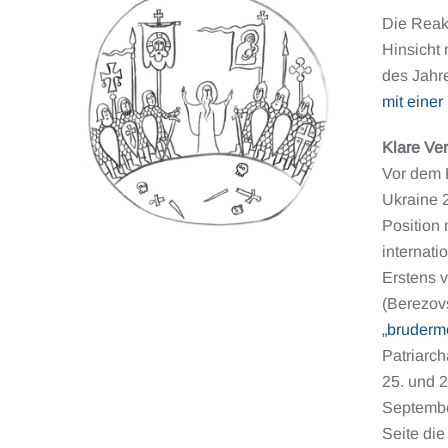
Die Reakt
Hinsicht
des Jahre
mit einer
Klare Ver
Vor dem 
Ukraine 2
Position 
internat
Erstens v
(Berezovs
„bruderm
Patriarch
25. und 
September
Seite die