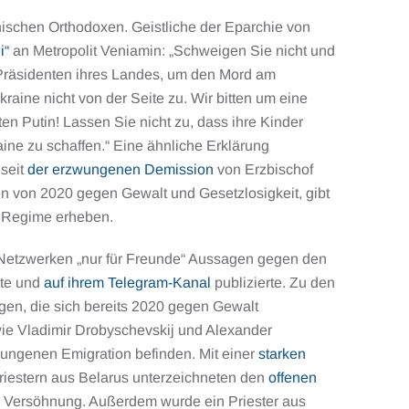
nischen Orthodoxen. Geistliche der Eparchie von
i“
an Metropolit Veniamin: „Schweigen Sie nicht und
Präsidenten ihres Landes, um den Mord am
raine nicht von der Seite zu. Wir bitten um eine
n Putin! Lassen Sie nicht zu, dass ihre Kinder
aine zu schaffen.“ Eine ähnliche Erklärung
seit
der erzwungenen Demission
von Erzbischof
 von 2020 gegen Gewalt und Gesetzlosigkeit, gibt
e Regime erheben.
n Netzwerken „nur für Freunde“ Aussagen gegen den
lte und
auf ihrem Telegram-Kanal
publizierte. Zu den
nigen, die sich bereits 2020 gegen Gewalt
e Vladimir Drobyschevskij und Alexander
zwungenen Emigration befinden. Mit einer
starken
Priestern aus Belarus unterzeichneten den
offenen
r Versöhnung. Außerdem wurde ein Priester aus