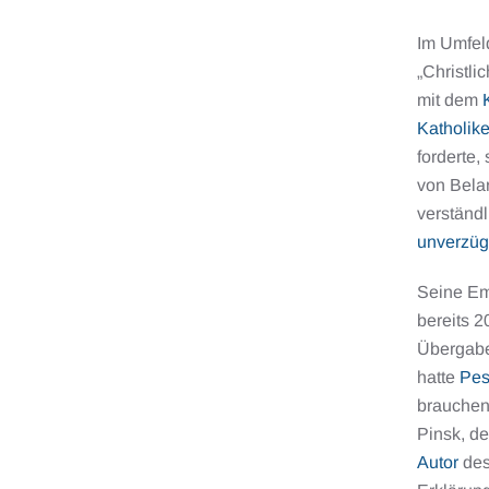
Im Umfeld
„Christli
mit dem
Katholik
forderte,
von Belar
verständl
unverzüg
Seine Em
bereits 2
Übergabe
hatte
Pes
brauchen
Pinsk, de
Autor
des