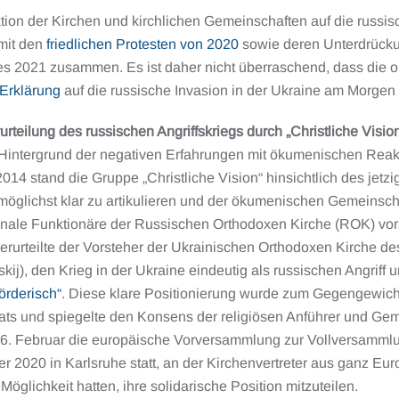
ion der Kirchen und kirchlichen Gemeinschaften auf die russisc
 mit den
friedlichen Protesten von 2020
sowie deren Unterdrück
s 2021 zusammen. Es ist daher nicht überraschend, dass die opp
 Erklärung
auf die russische Invasion in der Ukraine am Morgen 
urteilung des russischen Angriffskriegs durch „Christliche Visio
Hintergrund der negativen Erfahrungen mit ökumenischen Reakt
014 stand die Gruppe „Christliche Vision“ hinsichtlich des jetzi
möglichst klar zu artikulieren und der ökumenischen Gemeinscha
ionale Funktionäre der Russischen Orthodoxen Kirche (ROK) vo
erurteilte der Vorsteher der Ukrainischen Orthodoxen Kirche de
kij), den Krieg in der Ukraine eindeutig als russischen Angriff
örderisch“
. Diese klare Positionierung wurde zum Gegengewich
ats und spiegelte den Konsens der religiösen Anführer und Gem
26. Februar die europäische Vorversammlung zur Vollversamm
 2020 in Karlsruhe statt, an der Kirchenvertreter aus ganz Eu
 Möglichkeit hatten, ihre solidarische Position mitzuteilen.