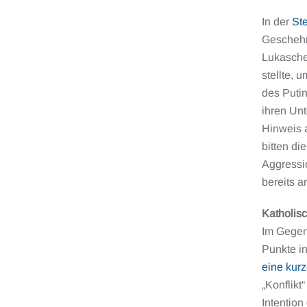
In der
St
Geschehni
Lukasche
stellte,
des Puti
ihren Unt
Hinweis a
bitten di
Aggressio
bereits a
Katholis
Im Gegen
Punkte in
eine kur
„Konflikt
Intention