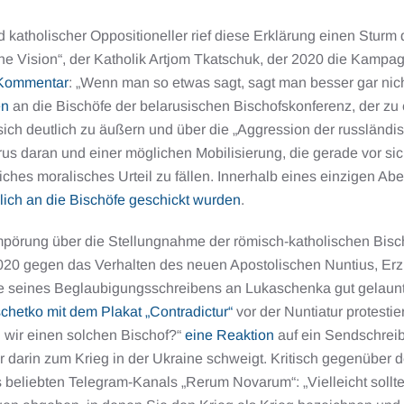
 katholischer Oppositioneller rief diese Erklärung einen Sturm 
che Vision“, der Katholik Artjom Tkatschuk, der 2020 die Kamp
Kommentar
: „Wenn man so etwas sagt, sagt man besser gar nichts
en
an die Bischöfe der belarusischen Bischofskonferenz, der z
 sich deutlich zu äußern und über die „Aggression der russländi
us daran und einer möglichen Mobilisierung, die gerade vor sich
iches moralisches Urteil zu fällen. Innerhalb eines einzigen 
lich an die Bischöfe geschickt wurden
.
pörung über die Stellungnahme der römisch-katholischen Bischö
020 gegen das Verhalten des neuen Apostolischen Nuntius, Erzbis
 seines Beglaubigungsschreibens an Lukaschenka gut gelaunt 
chetko mit dem Plakat „Contradictur“
vor der Nuntiatur protesti
 wir einen solchen Bischof?“
eine Reaktion
auf ein Sendschreib
r darin zum Krieg in der Ukraine schweigt. Kritisch gegenüber
 beliebten Telegram-Kanals „Rerum Novarum“: „Vielleicht sollt