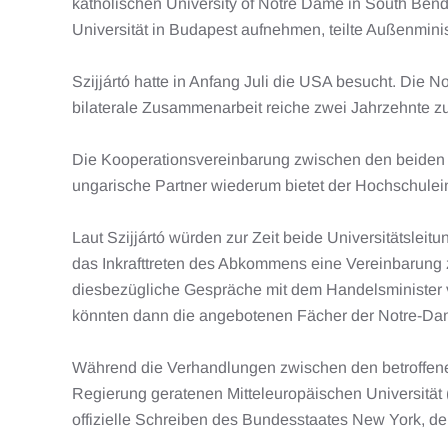
katholischen University of Notre Dame in South Ben
Universität in Budapest aufnehmen, teilte Außenminist
Szijjártó hatte in Anfang Juli die USA besucht. Die N
bilaterale Zusammenarbeit reiche zwei Jahrzehnte zu
Die Kooperationsvereinbarung zwischen den beiden Un
ungarische Partner wiederum bietet der Hochschuleinr
Laut Szijjártó würden zur Zeit beide Universitätslei
das Inkrafttreten des Abkommens eine Vereinbarung z
diesbezügliche Gespräche mit dem Handelsminister v
könnten dann die angebotenen Fächer der Notre-Dam
Während die Verhandlungen zwischen den betroffenen
Regierung geratenen Mitteleuropäischen Universität 
offizielle Schreiben des Bundesstaates New York, de