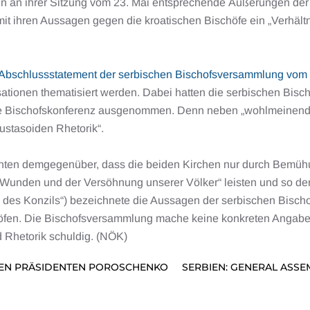
ten an ihrer Sitzung vom 23. Mai entsprechende Äußerungen der
mit ihren Aussagen gegen die kroatischen Bischöfe ein „Verhältn
Abschlussstatement der serbischen Bischofsversammlung vom 29
ionen thematisiert werden. Dabei hatten die serbischen Bischöf
sche Bischofskonferenz ausgenommen. Denn neben „wohlmeinende
ustasoiden Rhetorik“.
onten demgegenüber, dass die beiden Kirchen nur durch Bemü
 Wunden und der Versöhnung unserer Völker“ leisten und so den 
 des Konzils“) bezeichnete die Aussagen der serbischen Bisc
fen. Die Bischofsversammlung mache keine konkreten Angaben 
d Rhetorik schuldig. (NÖK)
CHEN PRÄSIDENTEN POROSCHENKO
SERBIEN: GENERAL ASSE