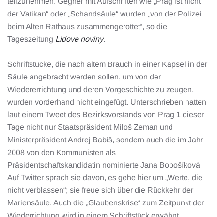
teilzunehmen. Gegner mit Aufschriften wie „Prag ist nicht
der Vatikan“ oder „Schandsäule“ wurden „von der Polizei
beim Alten Rathaus zusammengerottet“, so die
Tageszeitung
Lidove noviny
.
Schriftstücke, die nach altem Brauch in einer Kapsel in der
Säule angebracht werden sollen, um von der
Wiedererrichtung und deren Vorgeschichte zu zeugen,
wurden vorderhand nicht eingefügt. Unterschrieben hatten
laut einem Tweet des Bezirksvorstands von Prag 1 dieser
Tage nicht nur Staatspräsident Miloš Zeman und
Ministerpräsident Andrej Babiš, sondern auch die im Jahr
2008 von den Kommunisten als
Präsidentschaftskandidatin nominierte Jana Bobošíková.
Auf Twitter sprach sie davon, es gehe hier um „Werte, die
nicht verblassen“; sie freue sich über die Rückkehr der
Mariensäule. Auch die „Glaubenskrise“ zum Zeitpunkt der
Wiederrichtung wird in einem Schriftstück erwähnt.