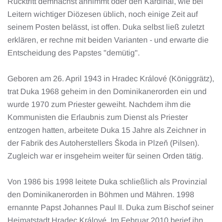
Rücktritt demnächst annimmt oder den Kardinal, wie bei
Leitern wichtiger Diözesen üblich, noch einige Zeit auf
seinem Posten belässt, ist offen. Duka selbst ließ zuletzt
erklären, er rechne mit beiden Varianten - und erwarte die
Entscheidung des Papstes "demütig".
Geboren am 26. April 1943 in Hradec Králové (Königgrätz),
trat Duka 1968 geheim in den Dominikanerorden ein und
wurde 1970 zum Priester geweiht. Nachdem ihm die
Kommunisten die Erlaubnis zum Dienst als Priester
entzogen hatten, arbeitete Duka 15 Jahre als Zeichner in
der Fabrik des Autoherstellers Škoda in Plzeň (Pilsen).
Zugleich war er insgeheim weiter für seinen Orden tätig.
Von 1986 bis 1998 leitete Duka schließlich als Provinzial
den Dominikanerorden in Böhmen und Mähren. 1998
ernannte Papst Johannes Paul II. Duka zum Bischof seiner
Heimatstadt Hradec Králové. Im Februar 2010 berief ihn