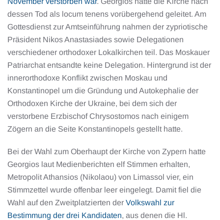
November verstorben war
. Georgios hatte die Kirche nach
dessen Tod als locum tenens vorübergehend geleitet. Am
Gottesdienst zur Amtseinführung nahmen der zypriotische
Präsident Nikos Anastasiades sowie Delegationen
verschiedener orthodoxer Lokalkirchen teil. Das Moskauer
Patriarchat entsandte keine Delegation. Hintergrund ist der
innerorthodoxe Konflikt zwischen Moskau und
Konstantinopel um die Gründung und Autokephalie der
Orthodoxen Kirche der Ukraine, bei dem sich der
verstorbene Erzbischof Chrysostomos nach einigem
Zögern an die Seite Konstantinopels gestellt hatte.
Bei der Wahl zum Oberhaupt der Kirche von Zypern hatte
Georgios laut Medienberichten elf Stimmen erhalten,
Metropolit Athansios (Nikolaou) von Limassol vier, ein
Stimmzettel wurde offenbar leer eingelegt. Damit fiel die
Wahl auf den Zweitplatzierten der
Volkswahl zur
Bestimmung der drei Kandidaten
, aus denen die Hl.