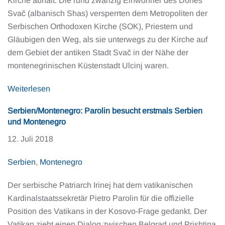
Kirche abhält. Die rund zwanzig Einwohner des Dorfes
Svač (albanisch Shas) versperrten dem Metropoliten der
Serbischen Orthodoxen Kirche (SOK), Priestern und
Gläubigen den Weg, als sie unterwegs zu der Kirche auf
dem Gebiet der antiken Stadt Svač in der Nähe der
montenegrinischen Küstenstadt Ulcinj waren.
Weiterlesen
Serbien/Montenegro: Parolin besucht erstmals Serbien
und Montenegro
12. Juli 2018
Serbien
,
Montenegro
Der serbische Patriarch Irinej hat dem vatikanischen
Kardinalstaatssekretär Pietro Parolin für die offizielle
Position des Vatikans in der Kosovo-Frage gedankt. Der
Vatikan zieht einen Dialog zwischen Belgrad und Prishtina