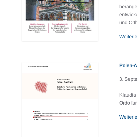
herange
entwicke
und Orth
Weiterl
Polen-A
3. Sept
Klaudia
Ordo Iu
Weiterl