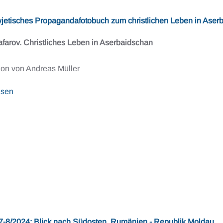
jetisches Propagandafotobuch zum christlichen Leben in Aser
afarov. Christliches Leben in Aserbaidschan
on von Andreas Müller
esen
8/2024: Blick nach Südosten. Rumänien - Republik Moldau