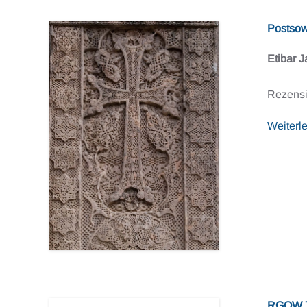
Postsow
Etibar J
Rezensi
Weiterl
RGOW 7-