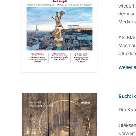
wiederhe
denn sei
Medienvi
Als Blau
Machtau
Struktur
Weiterl
Buch: Ik
Die Kun
Oleksan
Vorwort 