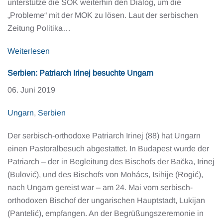
unterstütze die SOK weiterhin den Dialog, um die
„Probleme“ mit der MOK zu lösen. Laut der serbischen
Zeitung Politika…
Weiterlesen
Serbien: Patriarch Irinej besuchte Ungarn
06. Juni 2019
Ungarn
,
Serbien
Der serbisch-orthodoxe Patriarch Irinej (88) hat Ungarn
einen Pastoralbesuch abgestattet. In Budapest wurde der
Patriarch – der in Begleitung des Bischofs der Bačka, Irinej
(Bulović), und des Bischofs von Mohács, Isihije (Rogić),
nach Ungarn gereist war – am 24. Mai vom serbisch-
orthodoxen Bischof der ungarischen Hauptstadt, Lukijan
(Pantelić), empfangen. An der Begrüßungszeremonie in