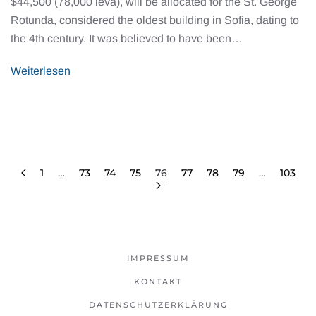
$44,500 (78,000 leva), will be allocated for the St. George
Rotunda, considered the oldest building in Sofia, dating to
the 4th century. It was believed to have been…
Weiterlesen
1
…
73
74
75
76
77
78
79
…
103
IMPRESSUM
KONTAKT
DATENSCHUTZERKLÄRUNG