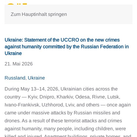
Zum Hauptinhalt springen
Ukraine: Statement of the UCCRO on the new crimes
against humanity committed by the Russian Federation in
Ukraine
21. Mai 2026
Russland
,
Ukraine
During May 13–14, 2026, Ukrainian cities across the
country — Kyiv, Dnipro, Kharkiv, Odesa, Rivne, Lutsk,
Ivano-Frankivsk, Uzhhorod, Lviv, and others — once again
came under massive attacks by Russian missiles and
drones. As a result of these terrorist attacks and crimes
against humanity, many people, including children, were
killed and injured. Apartment buildings, private homes, and